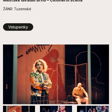
Městské divadlo Brno – Činoherní scéna
ŽÁNR: Tuzemské
Vstupenky