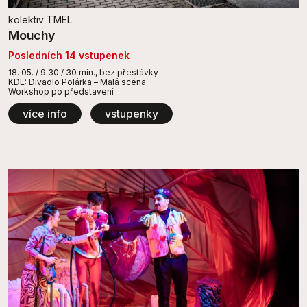
kolektiv TMEL
Mouchy
Posledních 14 vstupenek
18. 05. / 9.30 / 30 min., bez přestávky
KDE: Divadlo Polárka – Malá scéna
Workshop po představení
více info
vstupenky