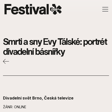
Skip to main content
Smrti a sny Evy Tálské: portrét
divadelní básnířky
Divadelní svět Brno, Česká televize
ŽÁNR: ONLINE