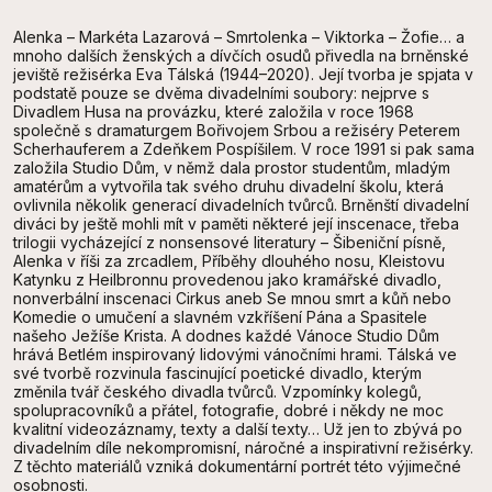
Alenka – Markéta Lazarová – Smrtolenka – Viktorka – Žofie… a
mnoho dalších ženských a dívčích osudů přivedla na brněnské
jeviště režisérka Eva Tálská (1944–2020). Její tvorba je spjata v
podstatě pouze se dvěma divadelními soubory: nejprve s
Divadlem Husa na provázku, které založila v roce 1968
společně s dramaturgem Bořivojem Srbou a režiséry Peterem
Scherhauferem a Zdeňkem Pospíšilem. V roce 1991 si pak sama
založila Studio Dům, v němž dala prostor studentům, mladým
amatérům a vytvořila tak svého druhu divadelní školu, která
ovlivnila několik generací divadelních tvůrců. Brněnští divadelní
diváci by ještě mohli mít v paměti některé její inscenace, třeba
trilogii vycházející z nonsensové literatury – Šibeniční písně,
Alenka v říši za zrcadlem, Příběhy dlouhého nosu, Kleistovu
Katynku z Heilbronnu provedenou jako kramářské divadlo,
nonverbální inscenaci Cirkus aneb Se mnou smrt a kůň nebo
Komedie o umučení a slavném vzkříšení Pána a Spasitele
našeho Ježíše Krista. A dodnes každé Vánoce Studio Dům
hrává Betlém inspirovaný lidovými vánočními hrami. Tálská ve
své tvorbě rozvinula fascinující poetické divadlo, kterým
změnila tvář českého divadla tvůrců. Vzpomínky kolegů,
spolupracovníků a přátel, fotografie, dobré i někdy ne moc
kvalitní videozáznamy, texty a další texty… Už jen to zbývá po
divadelním díle nekompromisní, náročné a inspirativní režisérky.
Z těchto materiálů vzniká dokumentární portrét této výjimečné
osobnosti.