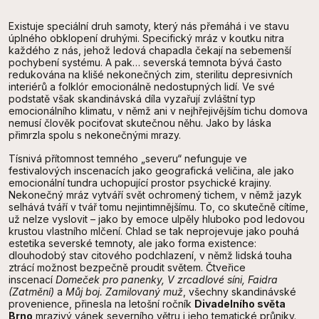
Existuje speciální druh samoty, který nás přemáhá i ve stavu
úplného obklopení druhými. Specifický mráz v koutku nitra
každého z nás, jehož ledová chapadla čekají na sebemenší
pochybení systému. A pak… severská temnota bývá často
redukována na klišé nekonečných zim, sterilitu depresivních
interiérů a folklór emocionálně nedostupných lidí. Ve své
podstatě však skandinávská díla vyzařují zvláštní typ
emocionálního klimatu, v němž ani v nejhřejivějším tichu domova
nemusí člověk pociťovat skutečnou něhu. Jako by láska
přimrzla spolu s nekonečnými mrazy.
Tísnivá přítomnost temného „severu“ nefunguje ve
festivalových inscenacích jako geografická veličina, ale jako
emocionální tundra uchopující prostor psychické krajiny.
Nekonečný mráz vytváří svět ochromený tichem, v němž jazyk
selhává tváří v tvář tomu nejintimnějšímu. To, co skutečně cítíme,
už nelze vyslovit – jako by emoce ulpěly hluboko pod ledovou
krustou vlastního mlčení. Chlad se tak neprojevuje jako pouhá
estetika severské temnoty, ale jako forma existence:
dlouhodobý stav citového podchlazení, v němž lidská touha
ztrácí možnost bezpečně proudit světem. Čtveřice
inscenací
Domeček pro panenky, V zrcadlové síni, Faidra
(Zatmění)
a
Můj boj. Zamilovaný muž
, všechny skandinávské
provenience, přinesla na letošní ročník
Divadelního světa
Brno
mrazivý vánek severního větru i jeho tematické průniky.