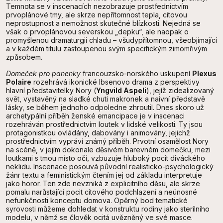
Temnota se v inscenacích nezobrazuje prostřednictvím
prvoplánové tmy, ale skrze nepřítomnost tepla, citovou
neprostupnost a nemožnost skutečné blízkosti. Nejedná se
však o prvoplánovou severskou „depku“, ale naopak o
promyšlenou dramaturgii chladu – všudypřítomnou, všeobjímající
a v každém titulu zastoupenou svým specifickým zimomřivým
způsobem.
Domeček pro panenky
francouzsko-norského uskupení
Plexus
Polaire
rozehrává ikonické Ibsenovo drama z perspektivy
hlavní představitelky Nory (
Yngvild Aspeli
), jejíž zidealizovaný
svět, vystavěný na sladké chuti makronek a naivní představě
lásky, se během jednoho odpoledne zhroutil. Dnes skoro už
archetypální příběh ženské emancipace je v inscenaci
rozehráván prostřednictvím loutek v lidské velikosti. Ty jsou
protagonistkou ovládány, dabovány i animovány, jejichž
prostřednictvím vypráví známý příběh. Prvotní osamělost Nory
na scéně, v jejím dokonale děsivém barevném domečku, mezi
loutkami s tmou místo očí, vzbuzuje hluboký pocit diváckého
neklidu. Inscenace posouvá původní realisticko-psychologický
žánr textu a feministickým čtením jej od základu interpretuje
jako horor. Ten zde nevzniká z explicitního děsu, ale skrze
pomalu narůstající pocit citového podchlazení a neúnosné
nefunkčnosti konceptu domova. Opěrný bod tematické
syrovosti můžeme dohledat v konstruktu rodiny jako sterilního
modelu, v němž se člověk ocitá uvězněný ve své masce.