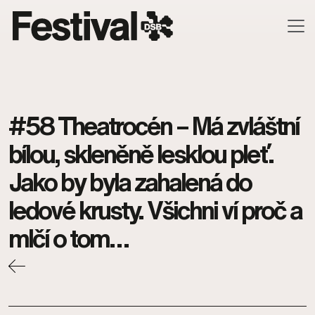
Skip to main content
#58 Theatrocén – Má zvláštní
bílou, skleněně lesklou pleť.
Jako by byla zahalená do
ledové krusty. Všichni ví proč a
mlčí o tom…