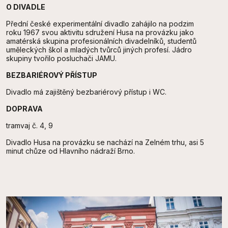
O DIVADLE
Přední české experimentální divadlo zahájilo na podzim
roku 1967 svou aktivitu sdružení Husa na provázku jako
amatérská skupina profesionálních divadelníků, studentů
uměleckých škol a mladých tvůrců jiných profesí. Jádro
skupiny tvořilo posluchači JAMU.
BEZBARIÉROVÝ PŘÍSTUP
Divadlo má zajištěný bezbariérový přístup i WC.
DOPRAVA
tramvaj č. 4, 9
Divadlo Husa na provázku se nachází na Zelném trhu, asi 5
minut chůze od Hlavního nádraží Brno.