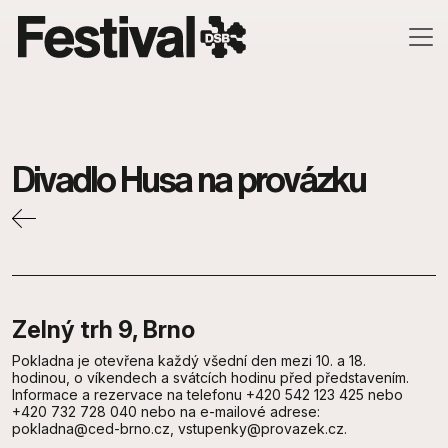
Skip to main content
Divadlo Husa na provázku
Zelný trh 9, Brno
Pokladna je otevřena každý všední den mezi 10. a 18.
hodinou, o víkendech a svátcích hodinu před představením.
Informace a rezervace na telefonu +420 542 123 425 nebo
+420 732 728 040 nebo na e-mailové adrese:
pokladna@ced-brno.cz, vstupenky@provazek.cz.